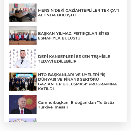
MERSİN'DEKİ GAZİANTEPLİLER TEK ÇATI
ALTINDA BULUŞTU
BAŞKAN YILMAZ, FISTIKÇILAR SİTESİ
ESNAFIYLA BULUŞTU
DERİ KANSERLERİ ERKEN TEŞHİSLE
TEDAVİ EDİLEBİLİR
NTO BAŞKANLARI VE ÜYELERİ "İŞ
DÜNYASI VE FİNANS SEKTÖRÜ
GAZİANTEP BULUŞMASI" PROGRAMINA
KATILDI
Cumhurbaşkanı Erdoğan’dan 'Terörsüz
Türkiye' mesajı
Rüzgar sert esecek, sıcaklık
değişmeyecek