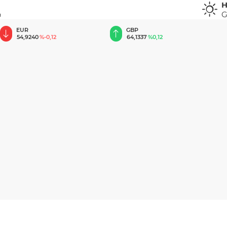
H
G
u
EUR
GBP
54,9240
%-0,12
64,1337
%0,12