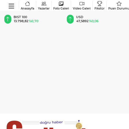
Anasayfa
Yazarlar
Foto Galeri
Video Galeri
Fikstür
Puan Durum
BIST 100
USD
13.798,82
%0,70
47,5892
%0,06