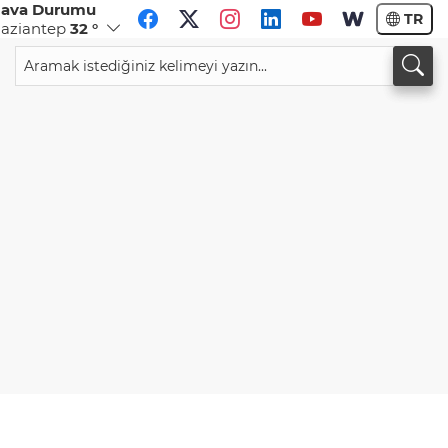
ava Durumu
TR
aziantep
32 °
CHF
CAD
58,5353
%-0,66
33,9317
%-0,04