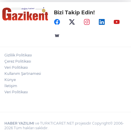
Bizi Takip Edin!
Gaziantep Üniversitesi Elektrik-Elektronik
Mühendisliği: Teknolojinin ve Enerjinin
Geleceğine Yön Veren Eğitim
"BEBEĞİ TÜM GECE AYNI BEZLE
BIRAKMAYIN!"
Gizlilik Politikası
HAMİLELER DENİZE VEYA HAVUZA
Çerez Politikası
GİREBİLİR Mİ?
Veri Politikası
Kullanım Şartnamesi
Künye
İletişim
Veri Politikası
HABER YAZILIMI
ve TURKTICARET.NET projesidir Copyright© 2006-
2026 Tüm hakları saklıdır.