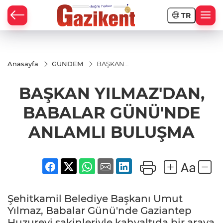
TR
Anasayfa
GÜNDEM
BAŞKAN
YILMAZ'DAN,
BABALAR
BAŞKAN YILMAZ'DAN,
GÜNÜ'NDE
ANLAMLI
BULUŞMA
BABALAR GÜNÜ'NDE
ANLAMLI BULUŞMA
Şehitkamil Belediye Başkanı Umut
Yılmaz, Babalar Günü'nde Gaziantep
Huzurevi sakinleriyle kahvaltıda bir araya