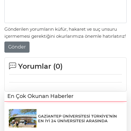
Gönderilen yorumların küfür, hakaret ve suç unsuru
içermemesi gerektiğini okurlarımıza önemle hatırlatırız!
Gönder
Yorumlar (
0
)
En Çok Okunan Haberler
GAZİANTEP ÜNİVERSİTESİ TÜRKİYE’NİN
EN İYİ 24 ÜNİVERSİTESİ ARASINDA