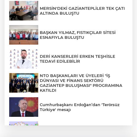
MERSİN'DEKİ GAZİANTEPLİLER TEK ÇATI
ALTINDA BULUŞTU
BAŞKAN YILMAZ, FISTIKÇILAR SİTESİ
ESNAFIYLA BULUŞTU
DERİ KANSERLERİ ERKEN TEŞHİSLE
TEDAVİ EDİLEBİLİR
NTO BAŞKANLARI VE ÜYELERİ "İŞ
DÜNYASI VE FİNANS SEKTÖRÜ
GAZİANTEP BULUŞMASI" PROGRAMINA
KATILDI
Cumhurbaşkanı Erdoğan’dan 'Terörsüz
Türkiye' mesajı
Rüzgar sert esecek, sıcaklık
değişmeyecek