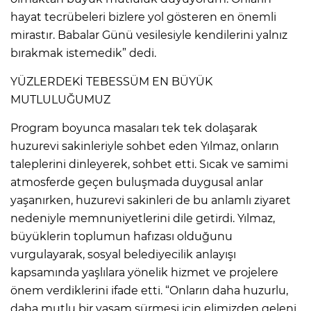
hayat tecrübeleri bizlere yol gösteren en önemli
mirastır. Babalar Günü vesilesiyle kendilerini yalnız
bırakmak istemedik” dedi.
YÜZLERDEKİ TEBESSÜM EN BÜYÜK
MUTLULUĞUMUZ
Program boyunca masaları tek tek dolaşarak
huzurevi sakinleriyle sohbet eden Yılmaz, onların
taleplerini dinleyerek, sohbet etti. Sıcak ve samimi
atmosferde geçen buluşmada duygusal anlar
yaşanırken, huzurevi sakinleri de bu anlamlı ziyaret
nedeniyle memnuniyetlerini dile getirdi. Yılmaz,
büyüklerin toplumun hafızası olduğunu
vurgulayarak, sosyal belediyecilik anlayışı
kapsamında yaşlılara yönelik hizmet ve projelere
önem verdiklerini ifade etti. “Onların daha huzurlu,
daha mutlu bir yaşam sürmesi için elimizden geleni