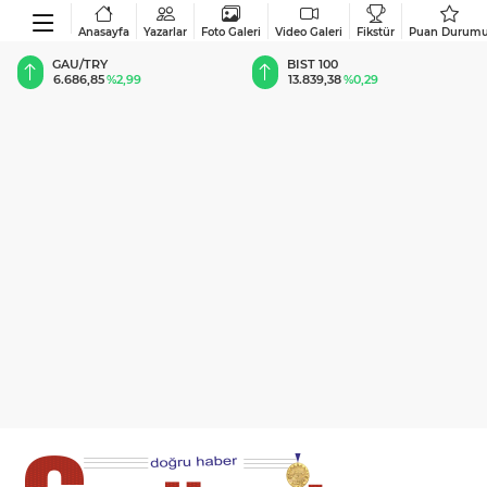
Anasayfa
Yazarlar
Foto Galeri
Video Galeri
Fikstür
Puan Durum
BIST 100
USD
13.839,38
%0,29
47,6987
%0,17