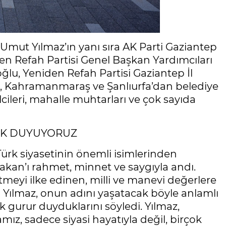
 Umut Yılmaz’ın yanı sıra AK Parti Gaziantep
en Refah Partisi Genel Başkan Yardımcıları
u, Yeniden Refah Partisi Gaziantep İl
ri, Kahramanmaraş ve Şanlıurfa’dan belediye
lcileri, mahalle muhtarları ve çok sayıda
LUK DUYUYORUZ
ürk siyasetinin önemli isimlerinden
an’ı rahmet, minnet ve saygıyla andı.
meyi ilke edinen, milli ve manevi değerlere
 Yılmaz, onun adını yaşatacak böyle anlamlı
 gurur duyduklarını söyledi. Yılmaz,
z, sadece siyasi hayatıyla değil, birçok