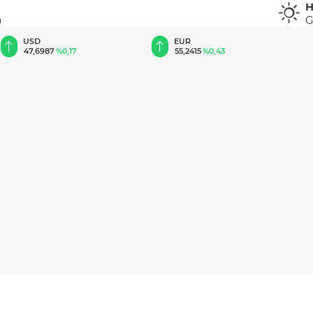
H
G
u
EUR
GBP
55,2415
%0,43
64,4394
%0,43