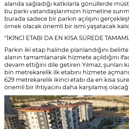
alanda sağladığı katkılarla gönüllerde müst
bu parkı vatandaşlarımızın hizmetine su
burada sadece bir parkın açılışını gerçekle
örnek olacak önemli bir ismi yaşatacak kalıc
“İKİNCİ ETABI DA EN KISA SÜREDE TAMAM
Parkın iki etap halinde planlandığını belirte
alanın tamamlanarak hizmete açıldığını ifade
devam ettiğini dile getiren Yılmaz, şunları k
bin metrekarelik ilk etabını hizmete açmanı
629 metrekarelik ikinci etabı da en kısa s
önemli bir ihtiyacını daha karşılamış olacağı