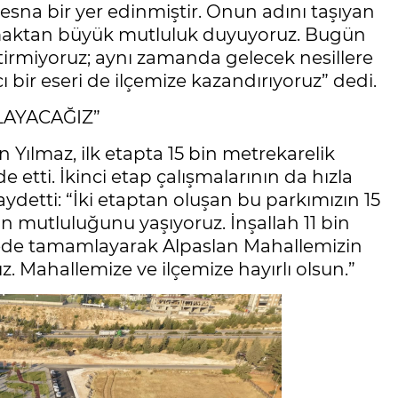
esna bir yer edinmiştir. Onun adını taşıyan
nmaktan büyük mutluluk duyuyoruz. Bugün
ştirmiyoruz; aynı zamanda gelecek nesillere
ı bir eseri de ilçemize kazandırıyoruz” dedi.
LAYACAĞIZ”
n Yılmaz, ilk etapta 15 bin metrekarelik
 etti. İkinci etap çalışmalarının da hızla
aydetti: “İki etaptan oluşan bu parkımızın 15
n mutluluğunu yaşıyoruz. İnşallah 11 bin
ürede tamamlayarak Alpaslan Mahallemizin
z. Mahallemize ve ilçemize hayırlı olsun.”