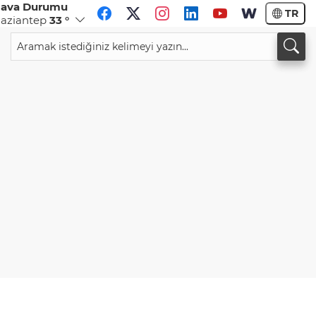
ava Durumu
TR
aziantep
33 °
CHF
CAD
59,0870
%0,89
34,1942
%0,69