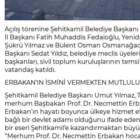
Açılış törenine Şehitkamil Belediye Başkanı
İl Başkanı Fatih Muhaddis Fedaioğlu, Yenid
Şükrü Yılmaz ve Bülent Osman Osmanağaoğl
Başkanı Sedat Yıldız, belediye meclis üyele
başkanları, sivil toplum kuruluşlarının temsi
vatandaş katıldı.
ERBAKAN’IN İSMİNİ VERMEKTEN MUTLU
Şehitkamil Belediye Başkanı Umut Yılmaz, T
merhum Başbakan Prof. Dr. Necmettin Erbak
Erbakan’ın hayatı boyunca ülkeye hizmet et
bağlı bir devlet adamı olduğunu ifade eden
bir eseri Şehitkamil’e kazandırmaktan büyük
“Merhum Prof. Dr. Necmettin Erbakan hocamı