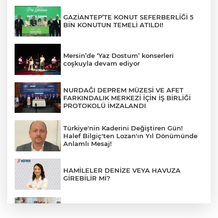
GAZİANTEP’TE KONUT SEFERBERLİĞİ 5
BİN KONUTUN TEMELİ ATILDI!
Mersin’de ‘Yaz Dostum’ konserleri
coşkuyla devam ediyor
NURDAĞI DEPREM MÜZESİ VE AFET
FARKINDALIK MERKEZİ İÇİN İŞ BİRLİĞİ
PROTOKOLÜ İMZALANDI
Türkiye'nin Kaderini Değiştiren Gün!
Halef Bilgiç'ten Lozan'ın Yıl Dönümünde
Anlamlı Mesaj!
HAMİLELER DENİZE VEYA HAVUZA
GİREBİLİR Mİ?
BAŞKAN YILMAZ: “ŞEHİTKAMİL’İN HER
MAHALLESİNE DEĞER KATACAĞIZ”