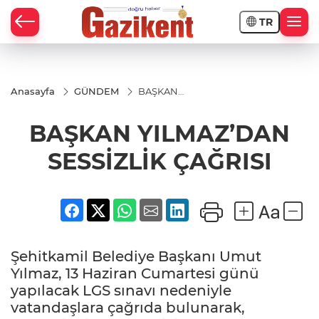
TR
Anasayfa
GÜNDEM
BAŞKAN
YILMAZ’DAN
SESSİZLİK
BAŞKAN YILMAZ’DAN
ÇAĞRISI
SESSİZLİK ÇAĞRISI
Şehitkamil Belediye Başkanı Umut
Yılmaz, 13 Haziran Cumartesi günü
yapılacak LGS sınavı nedeniyle
vatandaşlara çağrıda bulunarak,