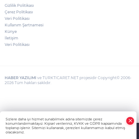
Gizlilik Politikası
BAŞKAN YILMAZ: “ŞEHİTKAMİL’İN HER
Çerez Politikası
MAHALLESİNE DEĞER KATACAĞIZ”
Veri Politikası
Kullanım Şartnamesi
Künye
İletişim
Veri Politikası
HABER YAZILIMI
ve TURKTICARET.NET projesidir Copyright© 2006-
2026 Tüm hakları saklıdır.
Sizlere daha iyi hizmet sunabilmek adına sitemizde çerez
konumlandırmaktayız. Kişisel verileriniz, KVKK ve GDPR kapsamında
toplanıp işlenir. Sitemizi kullanarak, çerezleri kullanmamızı kabul etmiş
olacaksınız.
Anasayfa
Haber Ara
Yazarlar