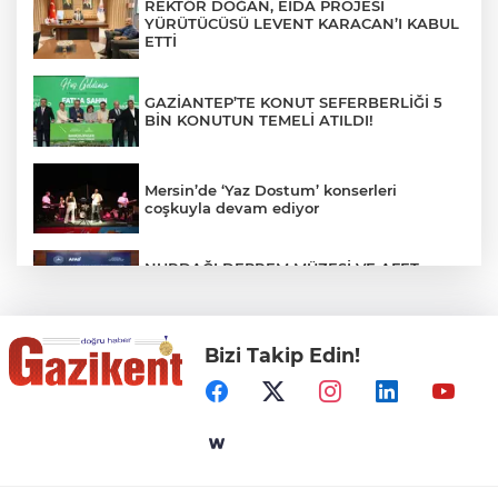
REKTÖR DOĞAN, EIDA PROJESİ
YÜRÜTÜCÜSÜ LEVENT KARACAN’I KABUL
ETTİ
GAZİANTEP’TE KONUT SEFERBERLİĞİ 5
BİN KONUTUN TEMELİ ATILDI!
Mersin’de ‘Yaz Dostum’ konserleri
coşkuyla devam ediyor
NURDAĞI DEPREM MÜZESİ VE AFET
FARKINDALIK MERKEZİ İÇİN İŞ BİRLİĞİ
PROTOKOLÜ İMZALANDI
Bizi Takip Edin!
Türkiye'nin Kaderini Değiştiren Gün!
Halef Bilgiç'ten Lozan'ın Yıl Dönümünde
Anlamlı Mesaj!
HAMİLELER DENİZE VEYA HAVUZA
GİREBİLİR Mİ?