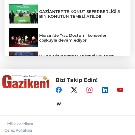
GAZİANTEP’TE KONUT SEFERBERLİĞİ 5
BİN KONUTUN TEMELİ ATILDI!
Mersin’de ‘Yaz Dostum’ konserleri
coşkuyla devam ediyor
NURDAĞI DEPREM MÜZESİ VE AFET
FARKINDALIK MERKEZİ İÇİN İŞ BİRLİĞİ
PROTOKOLÜ İMZALANDI
Bizi Takip Edin!
Türkiye'nin Kaderini Değiştiren Gün!
Halef Bilgiç'ten Lozan'ın Yıl Dönümünde
Anlamlı Mesaj!
HAMİLELER DENİZE VEYA HAVUZA
GİREBİLİR Mİ?
Gizlilik Politikası
BAŞKAN YILMAZ: “ŞEHİTKAMİL’İN HER
Çerez Politikası
MAHALLESİNE DEĞER KATACAĞIZ”