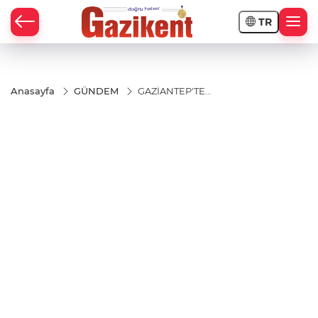
TR
Anasayfa
GÜNDEM
GAZİANTEP'TEN
YEŞİL OKULLAR
PROJESİ'NDE
BÜYÜK BAŞARI