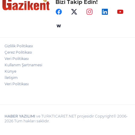
Bizi Takip Edin!
"BEBEĞİ TÜM GECE AYNI BEZLE
BIRAKMAYIN!"
Gaziantep Üniversitesi Elektrik-Elektronik
Mühendisliği: Teknolojinin ve Enerjinin
Geleceğine Yön Veren Eğitim
Gizlilik Politikası
DERİ KANSERLERİ ERKEN TEŞHİSLE
Çerez Politikası
TEDAVİ EDİLEBİLİR
Veri Politikası
Kullanım Şartnamesi
Künye
İletişim
Veri Politikası
HABER YAZILIMI
ve TURKTICARET.NET projesidir Copyright© 2006-
2026 Tüm hakları saklıdır.