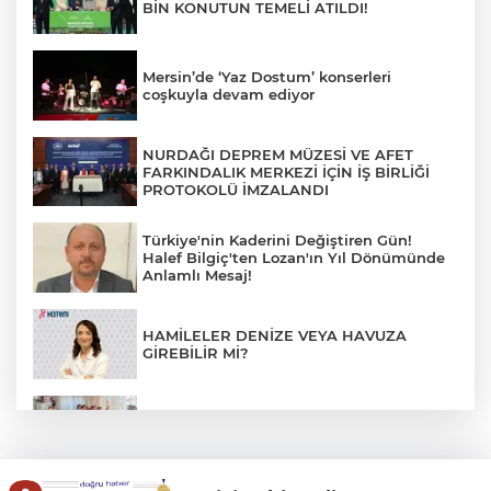
BİN KONUTUN TEMELİ ATILDI!
Mersin’de ‘Yaz Dostum’ konserleri
coşkuyla devam ediyor
NURDAĞI DEPREM MÜZESİ VE AFET
FARKINDALIK MERKEZİ İÇİN İŞ BİRLİĞİ
PROTOKOLÜ İMZALANDI
Türkiye'nin Kaderini Değiştiren Gün!
Halef Bilgiç'ten Lozan'ın Yıl Dönümünde
Anlamlı Mesaj!
HAMİLELER DENİZE VEYA HAVUZA
GİREBİLİR Mİ?
BAŞKAN YILMAZ: “ŞEHİTKAMİL’İN HER
MAHALLESİNE DEĞER KATACAĞIZ”