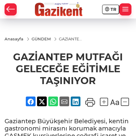
TR
Anasayfa
GÜNDEM
GAZİANTEP
MUTFAĞI
GELECEĞE
GAZİANTEP MUTFAĞI
EĞİTİMLE
TAŞINIYOR
GELECEĞE EĞİTİMLE
TAŞINIYOR
Gaziantep Büyükşehir Belediyesi, kentin
gastronomi mirasını korumak amacıyla
GASMEK kursiyerlerine coğrafi işaret ve