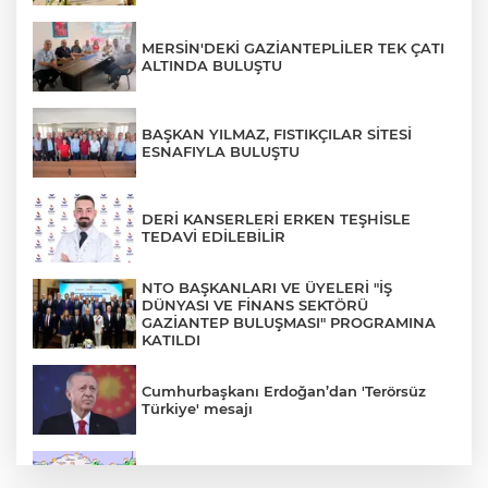
MERSİN'DEKİ GAZİANTEPLİLER TEK ÇATI
ALTINDA BULUŞTU
BAŞKAN YILMAZ, FISTIKÇILAR SİTESİ
ESNAFIYLA BULUŞTU
DERİ KANSERLERİ ERKEN TEŞHİSLE
TEDAVİ EDİLEBİLİR
NTO BAŞKANLARI VE ÜYELERİ "İŞ
DÜNYASI VE FİNANS SEKTÖRÜ
GAZİANTEP BULUŞMASI" PROGRAMINA
KATILDI
Cumhurbaşkanı Erdoğan’dan 'Terörsüz
Türkiye' mesajı
Rüzgar sert esecek, sıcaklık