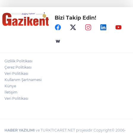
değişmeyecek
Bizi Takip Edin!
Gaziantep Üniversitesi Elektrik-Elektronik
Mühendisliği: Teknolojinin ve Enerjinin
Geleceğine Yön Veren Eğitim
"BEBEĞİ TÜM GECE AYNI BEZLE
BIRAKMAYIN!"
Gizlilik Politikası
HAMİLELER DENİZE VEYA HAVUZA
Çerez Politikası
GİREBİLİR Mİ?
Veri Politikası
Kullanım Şartnamesi
Künye
İletişim
Veri Politikası
HABER YAZILIMI
ve TURKTICARET.NET projesidir Copyright© 2006-