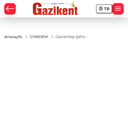
TR
Anasayfa
GÜNDEM
Gaziantep Şehir
Hastanesi’nde
Süpermikrocerrahi
Başarısı