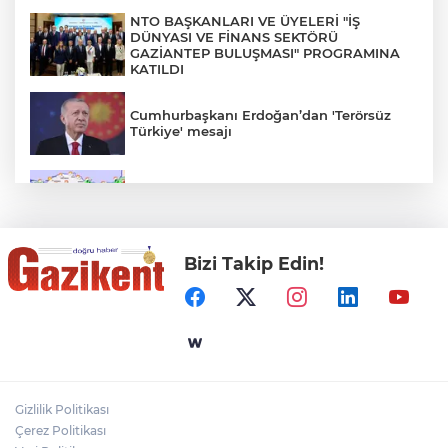
NTO BAŞKANLARI VE ÜYELERİ "İŞ
DÜNYASI VE FİNANS SEKTÖRÜ
GAZİANTEP BULUŞMASI" PROGRAMINA
KATILDI
Cumhurbaşkanı Erdoğan’dan 'Terörsüz
Türkiye' mesajı
Rüzgar sert esecek, sıcaklık
değişmeyecek
Bizi Takip Edin!
Gaziantep Üniversitesi Elektrik-Elektronik
Mühendisliği: Teknolojinin ve Enerjinin
Geleceğine Yön Veren Eğitim
"BEBEĞİ TÜM GECE AYNI BEZLE
BIRAKMAYIN!"
Gizlilik Politikası
HAMİLELER DENİZE VEYA HAVUZA
Çerez Politikası
GİREBİLİR Mİ?