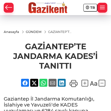
TR
Anasayfa
GÜNDEM
GAZİANTEP’TE
JANDARMA
KADES’İ
GAZİANTEP’TE
TANITTI
JANDARMA KADES’İ
TANITTI
Gaziantep İl Jandarma Komutanlığı,
İslahiye ve Yavuzeli'de KADES
uygulaması ve 6284 sayılı kanuna