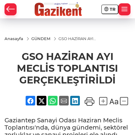
TR
Anasayfa
GÜNDEM
GSO HAZİRAN AYI
MECLİS
TOPLANTISI
GSO HAZİRAN AYI
GERÇEKLEŞTİRİLDİ
MECLİS TOPLANTISI
GERÇEKLEŞTİRİLDİ
Gaziantep Sanayi Odası Haziran Meclis
Toplantısı'nda, dünya gündemi, sektörel
zorluklar ve sanayi projeleri ele alındı.