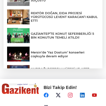
SUÇÜSTÜ
REKTÖR DOĞAN, EIDA PROJESİ
YÜRÜTÜCÜSÜ LEVENT KARACAN’I KABUL
ETTİ
GAZİANTEP’TE KONUT SEFERBERLİĞİ 5
BİN KONUTUN TEMELİ ATILDI!
Mersin’de ‘Yaz Dostum’ konserleri
coşkuyla devam ediyor
NURDAĞI DEPREM MÜZESİ VE AFET
FARKINDALIK MERKEZİ İÇİN İŞ BİRLİĞİ
PROTOKOLÜ İMZALANDI
Bizi Takip Edin!
Türkiye'nin Kaderini Değiştiren Gün!
Halef Bilgiç'ten Lozan'ın Yıl Dönümünde
Anlamlı Mesaj!