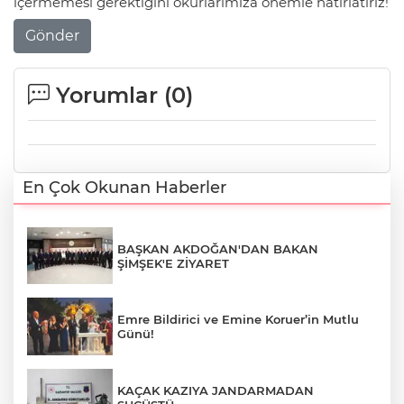
içermemesi gerektiğini okurlarımıza önemle hatırlatırız!
Gönder
Yorumlar (
0
)
En Çok Okunan Haberler
BAŞKAN AKDOĞAN'DAN BAKAN
ŞİMŞEK'E ZİYARET
Emre Bildirici ve Emine Koruer’in Mutlu
Günü!
KAÇAK KAZIYA JANDARMADAN