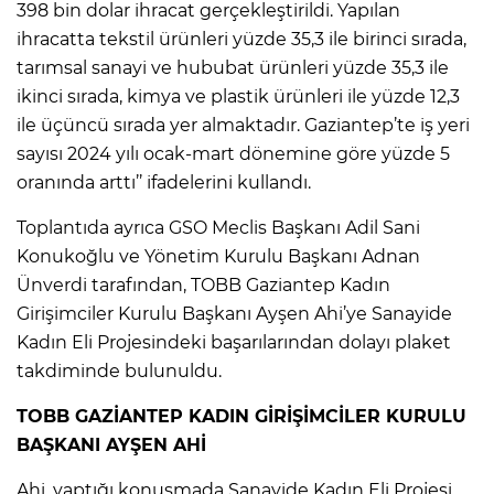
398 bin dolar ihracat gerçekleştirildi. Yapılan
ihracatta tekstil ürünleri yüzde 35,3 ile birinci sırada,
tarımsal sanayi ve hububat ürünleri yüzde 35,3 ile
ikinci sırada, kimya ve plastik ürünleri ile yüzde 12,3
ile üçüncü sırada yer almaktadır. Gaziantep’te iş yeri
sayısı 2024 yılı ocak-mart dönemine göre yüzde 5
oranında arttı’’ ifadelerini kullandı.
Toplantıda ayrıca GSO Meclis Başkanı Adil Sani
Konukoğlu ve Yönetim Kurulu Başkanı Adnan
Ünverdi tarafından, TOBB Gaziantep Kadın
Girişimciler Kurulu Başkanı Ayşen Ahi’ye Sanayide
Kadın Eli Projesindeki başarılarından dolayı plaket
takdiminde bulunuldu.
TOBB GAZİANTEP KADIN GİRİŞİMCİLER KURULU
BAŞKANI AYŞEN AHİ
Ahi, yaptığı konuşmada Sanayide Kadın Eli Projesi