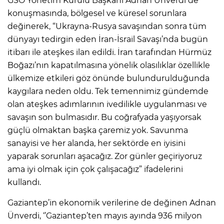
GSO Yönetim Kurulu Başkanı Adnan Ünverdi de
konuşmasında, bölgesel ve küresel sorunlara
değinerek, “Ukrayna-Rusya savaşından sonra tüm
dünyayı tedirgin eden İran-İsrail Savaşı’nda bugün
itibarı ile ateşkes ilan edildi. İran tarafından Hürmüz
Boğazı’nın kapatılmasına yönelik olasılıklar özellikle
ülkemize etkileri göz önünde bulundurulduğunda
kaygılara neden oldu. Tek temennimiz gündemde
olan ateşkes adımlarının ivedilikle uygulanması ve
savaşın son bulmasıdır. Bu coğrafyada yaşıyorsak
güçlü olmaktan başka çaremiz yok. Savunma
sanayisi ve her alanda, her sektörde en iyisini
yaparak sorunları aşacağız. Zor günler geçiriyoruz
ama iyi olmak için çok çalışacağız” ifadelerini
kullandı.
Gaziantep’in ekonomik verilerine de değinen Adnan
Ünverdi, ‘’Gaziantep’ten mayıs ayında 936 milyon