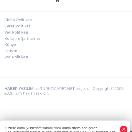
HAMİLELER DENİZE VEYA HAVUZA
GİREBİLİR Mİ?
Gizlilik Politikası
BAŞKAN YILMAZ: “ŞEHİTKAMİL’İN HER
Çerez Politikası
MAHALLESİNE DEĞER KATACAĞIZ”
Veri Politikası
Kullanım Şartnamesi
Künye
İletişim
Veri Politikası
HABER YAZILIMI
ve TURKTICARET.NET projesidir Copyright© 2006-
2026 Tüm hakları saklıdır.
Sizlere daha iyi hizmet sunabilmek adına sitemizde çerez