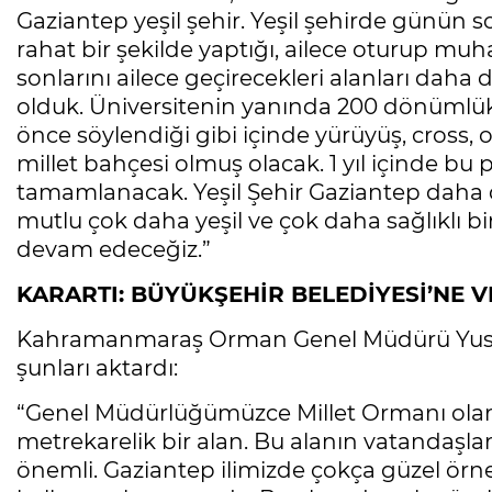
Gaziantep yeşil şehir. Yeşil şehirde günün
rahat bir şekilde yaptığı, ailece oturup muha
sonlarını ailece geçirecekleri alanları daha 
olduk. Üniversitenin yanında 200 dönümlük 
önce söylendiği gibi içinde yürüyüş, cross,
millet bahçesi olmuş olacak. 1 yıl içinde bu
tamamlanacak. Yeşil Şehir Gaziantep daha 
mutlu çok daha yeşil ve çok daha sağlıklı bi
devam edeceğiz.”
KARARTI: BÜYÜKŞEHİR BELEDİYESİ’NE 
Kahramanmaraş Orman Genel Müdürü Yusuf K
şunları aktardı:
“Genel Müdürlüğümüzce Millet Ormanı olarak
metrekarelik bir alan. Bu alanın vatandaşl
önemli. Gaziantep ilimizde çokça güzel örn