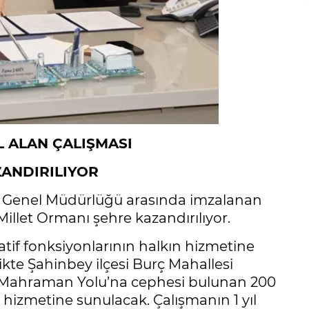
L ALAN ÇALIŞMASI
ZANDIRILIYOR
n Genel Müdürlüğü arasında imzalanan
illet Ormanı şehre kazandırılıyor.
eatif fonksiyonlarının halkın hizmetine
kte Şahinbey ilçesi Burç Mahallesi
da Mahraman Yolu’na cephesi bulunan 200
hizmetine sunulacak. Çalışmanın 1 yıl