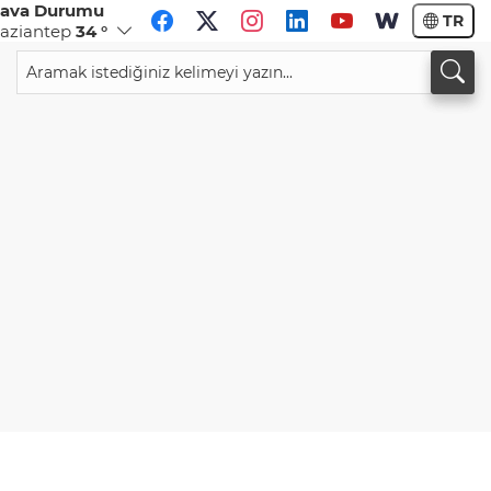
ava Durumu
TR
aziantep
34 °
CHF
CAD
59,0083
%0,82
34,1883
%0,73