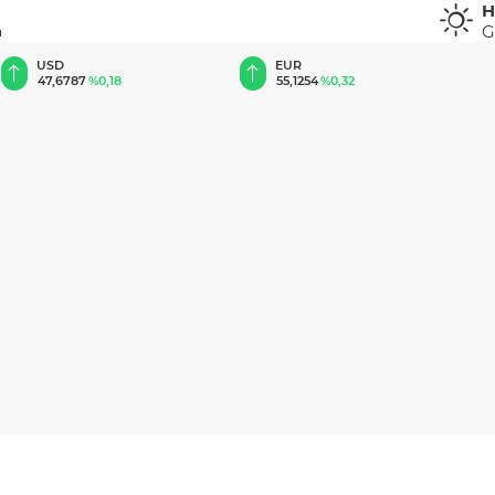
H
G
u
EUR
GBP
55,1254
%0,32
64,3468
%0,38