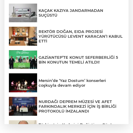
KAÇAK KAZIYA JANDARMADAN
SUÇÜSTÜ
REKTÖR DOĞAN, EIDA PROJESİ
YÜRÜTÜCÜSÜ LEVENT KARACAN’I KABUL
ETTİ
GAZİANTEP’TE KONUT SEFERBERLİĞİ 5
BİN KONUTUN TEMELİ ATILDI!
Mersin’de ‘Yaz Dostum’ konserleri
coşkuyla devam ediyor
NURDAĞI DEPREM MÜZESİ VE AFET
FARKINDALIK MERKEZİ İÇİN İŞ BİRLİĞİ
PROTOKOLÜ İMZALANDI
Türkiye'nin Kaderini Değiştiren Gün!
Halef Bilgiç'ten Lozan'ın Yıl Dönümünde