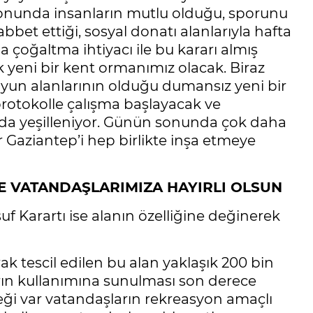
 sonunda insanların mutlu olduğu, sporunu
bbet ettiği, sosyal donatı alanlarıyla hafta
da çoğaltma ihtiyacı ile bu kararı almış
yeni bir kent ormanımız olacak. Biraz
 oyun alanlarının olduğu dumansız yeni bir
 protokolle çalışma başlayacak ve
da yeşilleniyor. Günün sonunda çok daha
r Gaziantep’i hep birlikte inşa etmeye
VE VATANDAŞLARIMIZA HAYIRLI OLSUN
arartı ise alanın özelliğine değinerek
 tescil edilen bu alan yaklaşık 200 bin
arın kullanımına sunulması son derece
eği var vatandaşların rekreasyon amaçlı