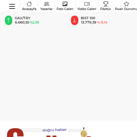
Anasayfa
Yazarlar
Foto Galeri
Video Galeri
Fikstür
Puan Durum
BIST 100
USD
13.779,39
%-0,14
47,6787
%0,18