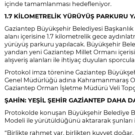
içinde tamamlanması hedefleniyor.
1.7 KİLOMETRELİK YÜRÜYÜŞ PARKURU 
Gaziantep Büyükşehir Belediyesi Başkanlı
alanı içerisine 1.7 kilometrelik gece aydınlat
yürüyüş parkuru yapılacak. Büyükşehir Bele
yandan yeni Gaziantep Millet Ormanı içerisi
alışveriş alanları ile ihtiyaç duyulan sporcul
Protokol imza törenine Gaziantep Büyükşe
Genel Müdürlüğü adına Kahramanmaraş Or
Gaziantep Orman İşletme Müdürü Veli Topçu
ŞAHİN: YEŞİL ŞEHİR GAZİANTEP DAHA D
Protokolde konuşan Büyükşehir Belediye B
Modeli ile yürütüldüğünü aktararak şunları i
“Birlikte rahmet var, birlikten kuvvet doğar