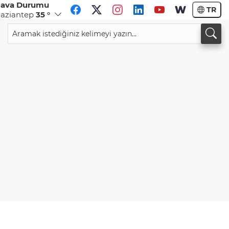
ava Durumu
TR
aziantep
35 °
CHF
CAD
59,0083
%0,82
34,1883
%0,73