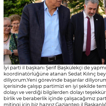
İyi parti il başkanı Şerif Başkülekçi de yap
koordinatörlüğüne atanan Sedat Kılınç beye
diliyorum.Yeni görevinde başarılar diliyo
içerisinde çalışıp partimizi en iyi şekilde t
dolayı ve verdiği bilgilerden dolayı teşekk
birlik ve beraberlik içinde çalışacağımız p
mitingi için biz hazırız.Gaziantep il Başkan