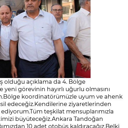
mış olduğu açıklama da 4. Bölge
 yeni görevinin hayırlı uğurlu olmasını
rum.Bölge koordinatörümüzle uyum ve ahenk
emsil edeceğiz.Kendilerine ziyaretlerinden
ür ediyorum.Tüm teşkilat mensuplarımızla
artimizi büyüteceğiz.Ankara Tandoğan
lığımızdan 10 adet otobüs kaldıracağız.Belki