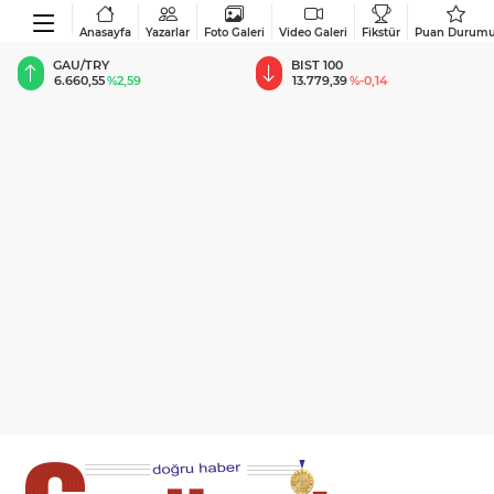
Anasayfa
Yazarlar
Foto Galeri
Video Galeri
Fikstür
Puan Durum
BIST 100
USD
13.779,39
%-0,14
47,6787
%0,18