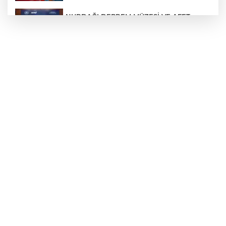
NURDAĞI DEPREM MÜZESİ VE AFET
FARKINDALIK MERKEZİ İÇİN İŞ BİRLİĞİ
PROTOKOLÜ İMZALANDI
Türkiye'nin Kaderini Değiştiren Gün!
Halef Bilgiç'ten Lozan'ın Yıl Dönümünde
Anlamlı Mesaj!
HAMİLELER DENİZE VEYA HAVUZA
GİREBİLİR Mİ?
BAŞKAN YILMAZ: “ŞEHİTKAMİL’İN HER
MAHALLESİNE DEĞER KATACAĞIZ”