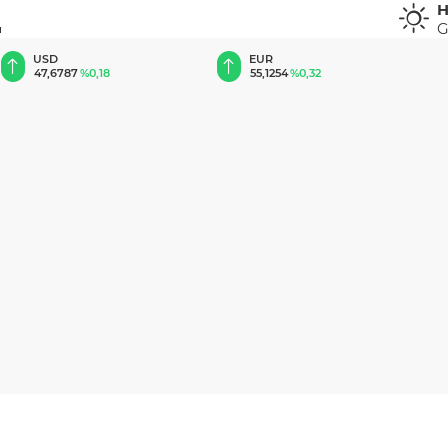
H
G
u
EUR
GBP
55,1254
%0,32
64,3468
%0,38