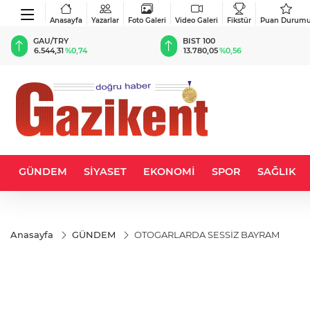
Anasayfa
Yazarlar
Foto Galeri
Video Galeri
Fikstür
Puan Durum
BIST 100
USD
13.780,05
%0,56
47,5943
%0,06
GÜNDEM
SİYASET
EKONOMİ
SPOR
SAĞLIK
Anasayfa
GÜNDEM
OTOGARLARDA SESSİZ BAYRAM