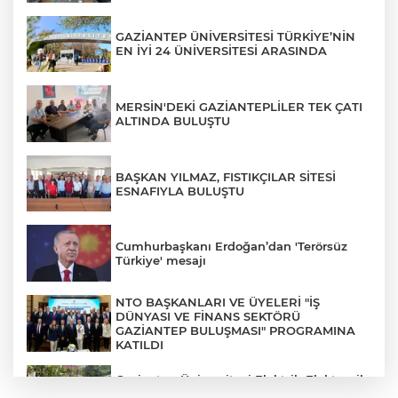
GAZİANTEP ÜNİVERSİTESİ TÜRKİYE’NİN
EN İYİ 24 ÜNİVERSİTESİ ARASINDA
MERSİN'DEKİ GAZİANTEPLİLER TEK ÇATI
ALTINDA BULUŞTU
BAŞKAN YILMAZ, FISTIKÇILAR SİTESİ
ESNAFIYLA BULUŞTU
Cumhurbaşkanı Erdoğan’dan 'Terörsüz
Türkiye' mesajı
NTO BAŞKANLARI VE ÜYELERİ "İŞ
DÜNYASI VE FİNANS SEKTÖRÜ
GAZİANTEP BULUŞMASI" PROGRAMINA
KATILDI
Gaziantep Üniversitesi Elektrik-Elektronik
Mühendisliği: Teknolojinin ve Enerjinin