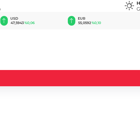
H
G
u
EUR
GBP
55,0592
%0,10
64,2178
%0,21