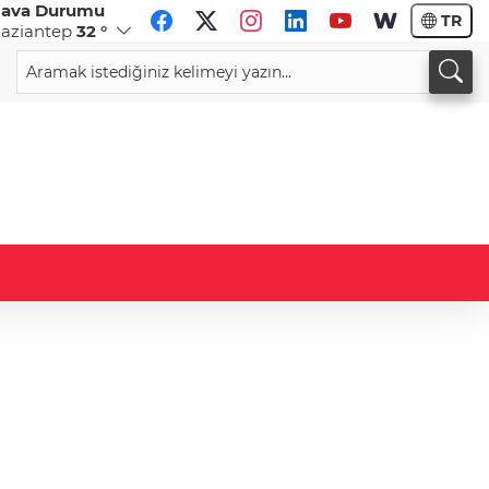
ava Durumu
TR
aziantep
32 °
CHF
CAD
58,8381
%-0,15
33,9642
%0,05