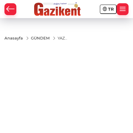
TR
Anasayfa
GÜNDEM
YAZ
GELDİ,
TURİST
GELMEDİ