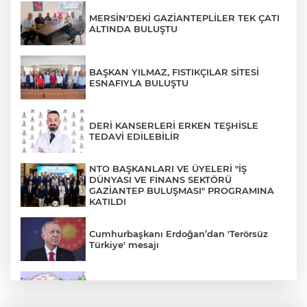
MERSİN'DEKİ GAZİANTEPLİLER TEK ÇATI
ALTINDA BULUŞTU
BAŞKAN YILMAZ, FISTIKÇILAR SİTESİ
ESNAFIYLA BULUŞTU
DERİ KANSERLERİ ERKEN TEŞHİSLE
TEDAVİ EDİLEBİLİR
NTO BAŞKANLARI VE ÜYELERİ "İŞ
DÜNYASI VE FİNANS SEKTÖRÜ
GAZİANTEP BULUŞMASI" PROGRAMINA
KATILDI
Cumhurbaşkanı Erdoğan’dan 'Terörsüz
Türkiye' mesajı
Rüzgar sert esecek, sıcaklık
değişmeyecek