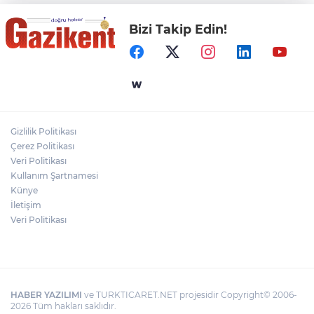
Bizi Takip Edin!
Gaziantep Üniversitesi Elektrik-Elektronik
Mühendisliği: Teknolojinin ve Enerjinin
Geleceğine Yön Veren Eğitim
"BEBEĞİ TÜM GECE AYNI BEZLE
BIRAKMAYIN!"
Gizlilik Politikası
HAMİLELER DENİZE VEYA HAVUZA
Çerez Politikası
GİREBİLİR Mİ?
Veri Politikası
Kullanım Şartnamesi
Künye
İletişim
Veri Politikası
HABER YAZILIMI
ve TURKTICARET.NET projesidir Copyright© 2006-
2026 Tüm hakları saklıdır.