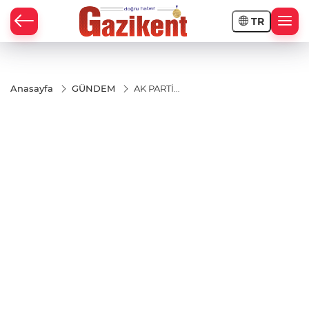
TR
Anasayfa
GÜNDEM
AK PARTİ
GAZİANTEP
İL
DANIŞMA
MECLİSİ
YİNE DOLU
DOLU
GEÇTİ