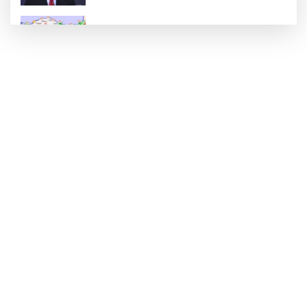
Rüzgar sert esecek, sıcaklık
değişmeyecek
Gaziantep Üniversitesi Elektrik-Elektronik
Mühendisliği: Teknolojinin ve Enerjinin
Geleceğine Yön Veren Eğitim
"BEBEĞİ TÜM GECE AYNI BEZLE
BIRAKMAYIN!"
HAMİLELER DENİZE VEYA HAVUZA
GİREBİLİR Mİ?