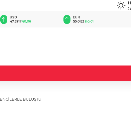
H
G
u
EUR
GBP
55,0123
%0,01
64,2262
%0,22
ENCİLERLE BULUŞTU