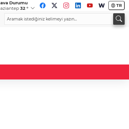
ava Durumu
TR
aziantep
32 °
CHF
CAD
58,7584
%-0,28
33,9408
%-0,01