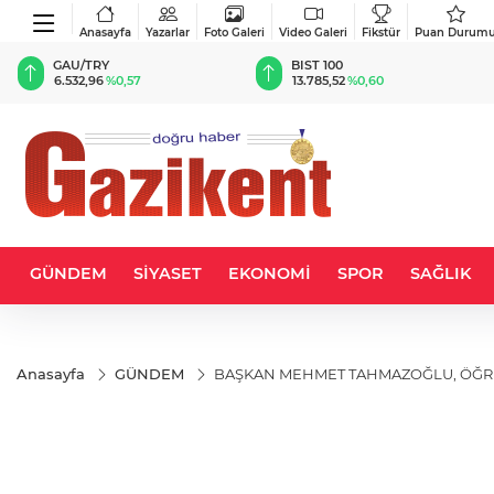
Anasayfa
Yazarlar
Foto Galeri
Video Galeri
Fikstür
Puan Durum
BIST 100
USD
13.785,52
%0,60
47,5911
%0,06
GÜNDEM
SİYASET
EKONOMİ
SPOR
SAĞLIK
Anasayfa
GÜNDEM
BAŞKAN MEHMET TAHMAZOĞLU, ÖĞR