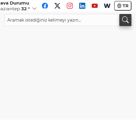
ava Durumu
TR
aziantep
32 °
CHF
CAD
58,8058
%-0,21
33,9826
%0,12