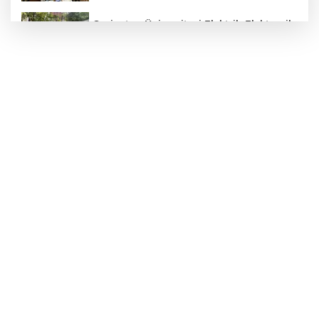
Gaziantep Üniversitesi Elektrik-Elektronik
Mühendisliği: Teknolojinin ve Enerjinin
Geleceğine Yön Veren Eğitim
DERİ KANSERLERİ ERKEN TEŞHİSLE
TEDAVİ EDİLEBİLİR
Gaziantep Şehir Hastanesi'nde Uyku
Bozuklukları Laboratuvarı Hizmete Açıldı
Rüzgar sert esecek, sıcaklık
değişmeyecek