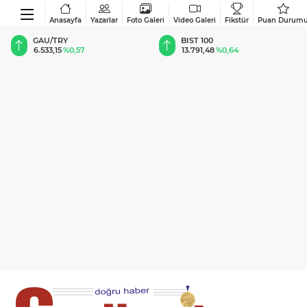
Anasayfa
Yazarlar
Foto Galeri
Video Galeri
Fikstür
Puan Durum
BIST 100
USD
13.791,48
%0,64
47,5915
%0,06