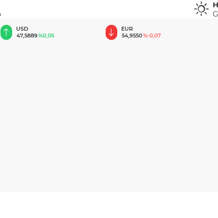
H
G
u
EUR
GBP
54,9550
%-0,07
64,1647
%0,16