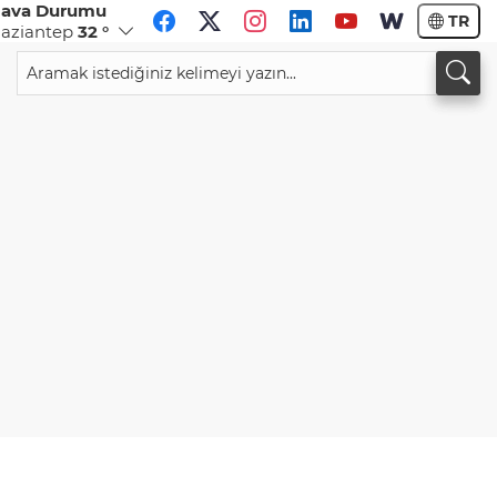
ava Durumu
TR
aziantep
32 °
CHF
CAD
58,5782
%-0,59
33,9561
%0,04