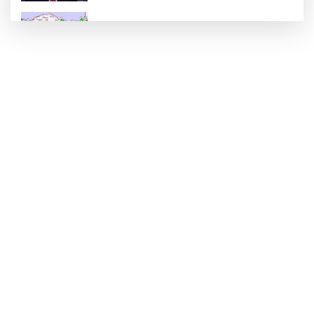
Rüzgar sert esecek, sıcaklık
değişmeyecek
Gaziantep Üniversitesi Elektrik-Elektronik
Mühendisliği: Teknolojinin ve Enerjinin
Geleceğine Yön Veren Eğitim
"BEBEĞİ TÜM GECE AYNI BEZLE
BIRAKMAYIN!"
HAMİLELER DENİZE VEYA HAVUZA
GİREBİLİR Mİ?