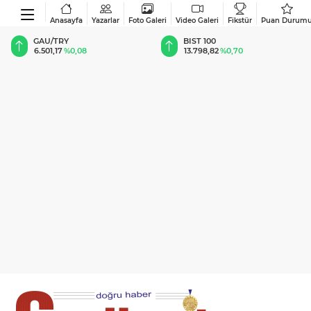
Anasayfa
Yazarlar
Foto Galeri
Video Galeri
Fikstür
Puan Durum
BIST 100
USD
13.798,82
%0,70
47,5889
%0,05