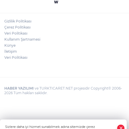
"BEBEĞİ TÜM GECE AYNI BEZLE
BIRAKMAYIN!"
Gizlilik Politikası
HAMİLELER DENİZE VEYA HAVUZA
Çerez Politikası
GİREBİLİR Mİ?
Veri Politikası
Kullanım Şartnamesi
Künye
İletişim
Veri Politikası
HABER YAZILIMI
ve TURKTICARET.NET projesidir Copyright© 2006-
2026 Tüm hakları saklıdır.
Sizlere daha iyi hizmet sunabilmek adına sitemizde çerez