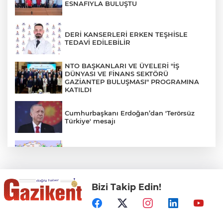
ESNAFIYLA BULUŞTU
DERİ KANSERLERİ ERKEN TEŞHİSLE
TEDAVİ EDİLEBİLİR
NTO BAŞKANLARI VE ÜYELERİ "İŞ
DÜNYASI VE FİNANS SEKTÖRÜ
GAZİANTEP BULUŞMASI" PROGRAMINA
KATILDI
Cumhurbaşkanı Erdoğan’dan 'Terörsüz
Türkiye' mesajı
Rüzgar sert esecek, sıcaklık
değişmeyecek
Bizi Takip Edin!
Gaziantep Üniversitesi Elektrik-Elektronik
Mühendisliği: Teknolojinin ve Enerjinin
Geleceğine Yön Veren Eğitim