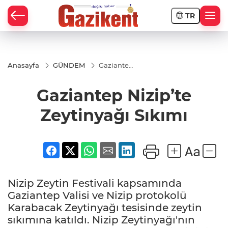
TR
Anasayfa
GÜNDEM
Gaziantep
Nizip’te
Zeytinyağı
Gaziantep Nizip’te
Sıkımı
Zeytinyağı Sıkımı
Nizip Zeytin Festivali kapsamında
Gaziantep Valisi ve Nizip protokolü
Karabacak Zeytinyağı tesisinde zeytin
sıkımına katıldı. Nizip Zeytinyağı'nın