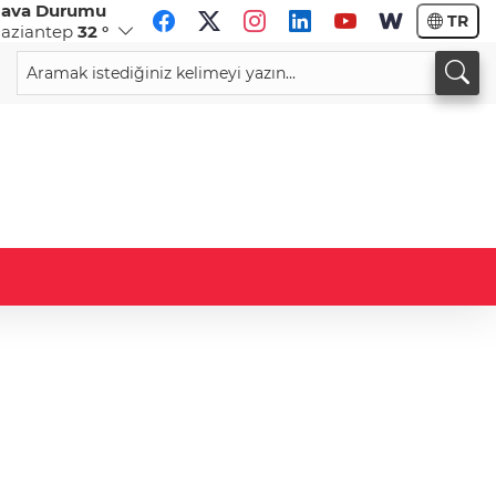
ava Durumu
TR
aziantep
32 °
CHF
CAD
58,5999
%-0,55
33,9046
%-0,11