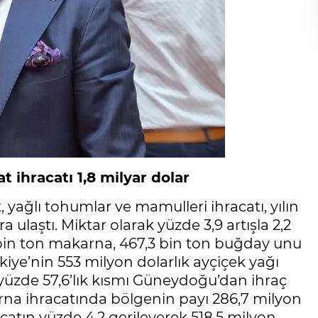
 ihracatı 1,8 milyar dolar
ağlı tohumlar ve mamulleri ihracatı, yılın
ra ulaştı. Miktar olarak yüzde 3,9 artışla 2,2
bin ton makarna, 467,3 bin ton buğday unu
rkiye’nin 553 milyon dolarlık ayçiçek yağı
 yüzde 57,6’lık kısmı Güneydoğu’dan ihraç
arna ihracatında bölgenin payı 286,7 milyon
racatın yüzde 4,2 gerileyerek 518,5 milyon