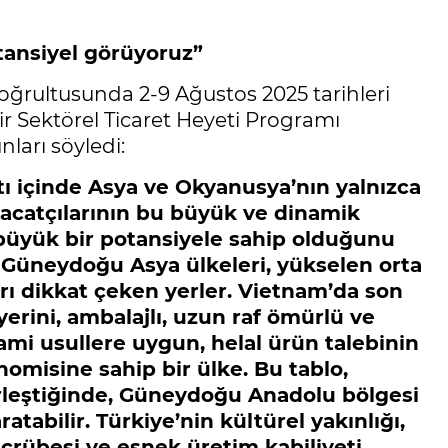
ansiyel görüyoruz”
 doğrultusunda 2-9 Ağustos 2025 tarihleri
r Sektörel Ticaret Heyeti Programı
nları söyledi:
 içinde Asya ve Okyanusya’nın yalnızca
hracatçılarının bu büyük ve dinamik
i büyük bir potansiyele sahip olduğunu
 Güneydoğu Asya ülkeleri, yükselen orta
arı dikkat çeken yerler. Vietnam’da son
 yerini, ambalajlı, uzun raf ömürlü ve
lami usullere uygun, helal ürün talebinin
omisine sahip bir ülke. Bu tablo,
irleştiğinde, Güneydoğu Anadolu bölgesi
atabilir. Türkiye’nin kültürel yakınlığı,
crübesi ve esnek üretim kabiliyeti,