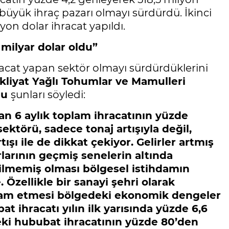
 büyük ihraç pazarı olmayı sürdürdü. İkinci
lyon dolar ihracat yapıldı.
 milyar dolar oldu”
hracat yapan sektör olmayı sürdürdüklerini
iyat Yağlı Tohumlar ve Mamulleri
ğlu
şunları söyledi:
n 6 aylık toplam ihracatının yüzde
ektörü, sadece tonaj artışıyla değil,
tışı ile de dikkat çekiyor. Gelirler artmış
rlarının geçmiş senelerin altında
rilmemiş olması bölgesel istihdamın
Özellikle bir sanayi şehri olarak
evam etmesi bölgedeki ekonomik dengeler
t ihracatı yılın ilk yarısında yüzde 6,6
deki hububat ihracatının yüzde 80’den