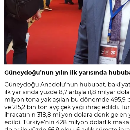
Güneydoğu’nun yılın ilk yarısında hububat
Güneydoğu Anadolu'nun hububat, bakliyat, y
ilk yarısında yüzde 8,7 artışla i1,8 milyar dola
milyon tona yaklaşılan bu dönemde 495,9 
ve 215,2 bin ton ayçiçek yağı ihraç edildi. Tü
ihracatının 318,8 milyon dolara denk gelen
edildi. Türkiye’nin 428 milyon dolarlık mak
dolar ile yüzde 66,9 oldu. 6 aylık süreçte ih