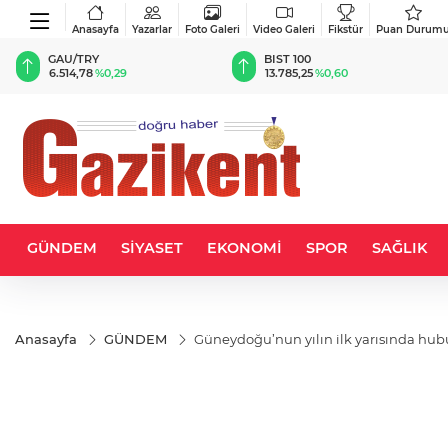
Anasayfa
Yazarlar
Foto Galeri
Video Galeri
Fikstür
Puan Durum
BIST 100
USD
13.785,25
%0,60
47,5885
%0,06
GÜNDEM
SİYASET
EKONOMİ
SPOR
SAĞLIK
Anasayfa
GÜNDEM
Güneydoğu’nun yılın ilk yarısında hubub