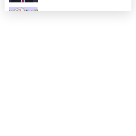
Rüzgar sert esecek, sıcaklık
değişmeyecek
Gaziantep Üniversitesi Elektrik-Elektronik
Mühendisliği: Teknolojinin ve Enerjinin
Geleceğine Yön Veren Eğitim
"BEBEĞİ TÜM GECE AYNI BEZLE
BIRAKMAYIN!"
HAMİLELER DENİZE VEYA HAVUZA
GİREBİLİR Mİ?