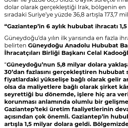
dolar olarak gerçekleştiği Irak, bölgenin en
sıradaki Suriye’ye yüzde 36,8 artışla 173,7 mi
“Gaziantep’in 6 aylık hububat ihracatı 1,5
Güneydoğu’da yılın ilk yarısında en fazla i
belirten
Güneydoğu Anadolu Hububat Bakl
İhracatçıları Birliği Başkanı Celal Kadoo
“
Güneydoğu’nun 5,8 milyar dolara yaklaşa
30’dan fazlasını gerçekleştiren hububat s
fiyatlardaki yükselişe bağlı olarak gelir ar
olsa da maliyetlere bağlı olarak şirket kâ
seyrettiği bu dönemde, işlere hiç ara ve
korunması anlamında olumlu bir gelişme. 
Gaziantep’teki üretim faaliyetlerinin d
açısından çok önemli. Gaziantep’in hububa
artışla 1,5 milyar dolara geldi. Bölgemiz