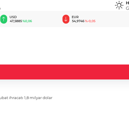
H
G
u
EUR
GBP
54,9746
%-0,05
64,1812
%0,15
at ihracatı 1,8 milyar dolar