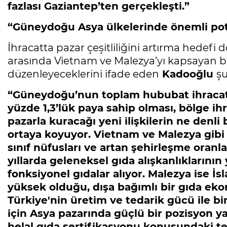
fazlası Gaziantep’ten gerçekleşti.”
“Güneydoğu Asya ülkelerinde önemli pot
İhracatta pazar çeşitliliğini artırma hedefi
arasında Vietnam ve Malezya’yı kapsayan bi
düzenleyeceklerini ifade eden
Kadooğlu
şu
“Güneydoğu’nun toplam hububat ihracatı
yüzde 1,3’lük paya sahip olması, bölge i
pazarla kuracağı yeni ilişkilerin ne denl
ortaya koyuyor. Vietnam ve Malezya gibi
sınıf nüfusları ve artan şehirleşme oranl
yıllarda geleneksel gıda alışkanlıklarının
fonksiyonel gıdalar alıyor. Malezya ise İs
yüksek olduğu, dışa bağımlı bir gıda ekon
Türkiye'nin üretim ve tedarik gücü ile b
için Asya pazarında güçlü bir pozisyon yar
helal gıda sertifikasyonu konusundaki te