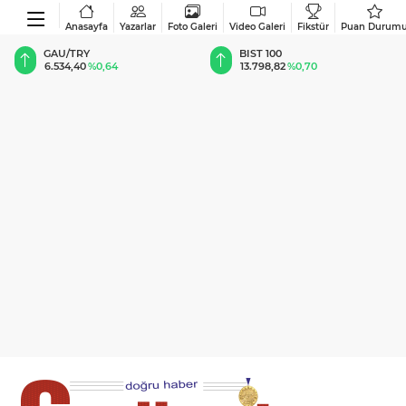
Anasayfa
Yazarlar
Foto Galeri
Video Galeri
Fikstür
Puan Durum
BIST 100
USD
13.798,82
%0,70
47,6891
%0,16