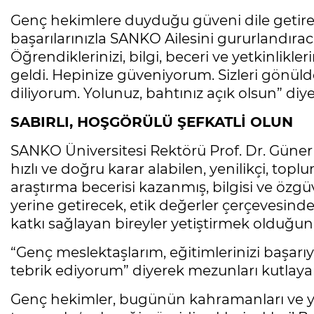
Genç hekimlere duyduğu güveni dile getir
başarılarınızla SANKO Ailesini gururlandıra
Öğrendiklerinizi, bilgi, beceri ve yetkinlikl
geldi. Hepinize güveniyorum. Sizleri gönüld
diliyorum. Yolunuz, bahtınız açık olsun” diy
SABIRLI, HOŞGÖRÜLÜ ŞEFKATLİ OLUN
SANKO Üniversitesi Rektörü Prof. Dr. Güner
hızlı ve doğru karar alabilen, yenilikçi, top
araştırma becerisi kazanmış, bilgisi ve özgü
yerine getirecek, etik değerler çerçevesinde
katkı sağlayan bireyler yetiştirmek olduğuna
“Genç meslektaşlarım, eğitimlerinizi başarıy
tebrik ediyorum” diyerek mezunları kutlayan 
Genç hekimler, bugünün kahramanları ve ya