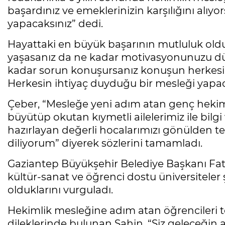
başardınız ve emeklerinizin karşılığını alıyo
yapacaksınız” dedi.
Hayattaki en büyük başarının mutluluk oldu
yaşasanız da ne kadar motivasyonunuzu düş
kadar sorun konuşursanız konuşun herkesin 
Herkesin ihtiyaç duyduğu bir mesleği yapac
Çeber, “Mesleğe yeni adım atan genç hekimle
büyütüp okutan kıymetli ailelerimiz ile bilgi
hazırlayan değerli hocalarımızı gönülden te
diliyorum” diyerek sözlerini tamamladı.
Gaziantep Büyükşehir Belediye Başkanı Fatm
kültür-sanat ve öğrenci dostu üniversiteler
olduklarını vurguladı.
Hekimlik mesleğine adım atan öğrencileri t
dileklerinde bulunan Şahin, “Siz geleceğin ad