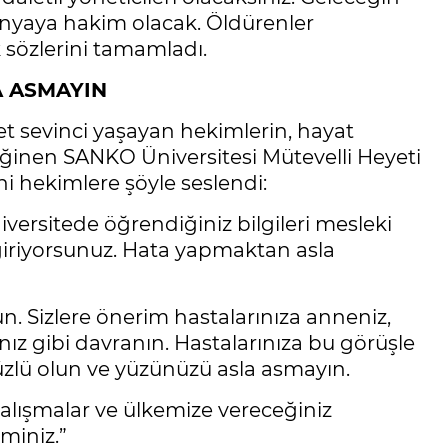
dünyaya hakim olacak. Öldürenler
 sözlerini tamamladı.
A ASMAYIN
t sevinci yaşayan hekimlerin, hayat
eğinen SANKO Üniversitesi Mütevelli Heyeti
 hekimlere şöyle seslendi:
iversitede öğrendiğiniz bilgileri mesleki
iriyorsunuz. Hata yapmaktan asla
un. Sizlere önerim hastalarınıza anneniz,
nız gibi davranın. Hastalarınıza bu görüşle
üzlü olun ve yüzünüzü asla asmayın.
lışmalar ve ülkemize vereceğiniz
miniz.”