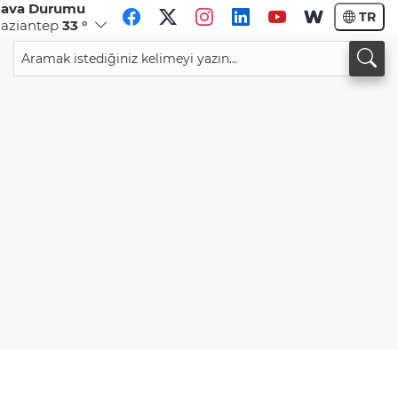
ava Durumu
TR
aziantep
33 °
CHF
CAD
58,6654
%0,19
34,0126
%0,18