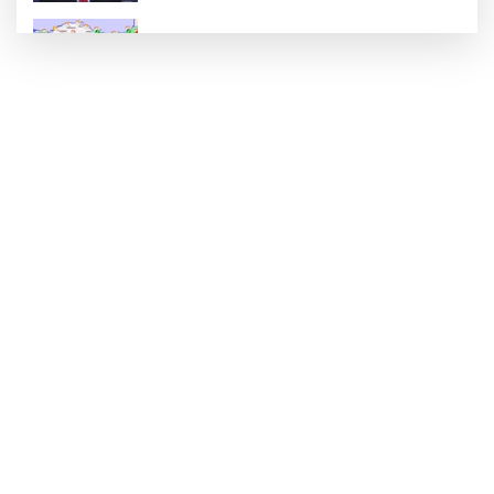
Rüzgar sert esecek, sıcaklık
değişmeyecek
Gaziantep Üniversitesi Elektrik-Elektronik
Mühendisliği: Teknolojinin ve Enerjinin
Geleceğine Yön Veren Eğitim
"BEBEĞİ TÜM GECE AYNI BEZLE
BIRAKMAYIN!"
HAMİLELER DENİZE VEYA HAVUZA
GİREBİLİR Mİ?