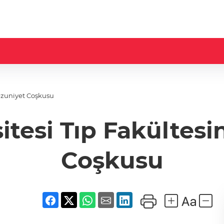
ezuniyet Coşkusu
itesi Tıp Fakültes
Coşkusu