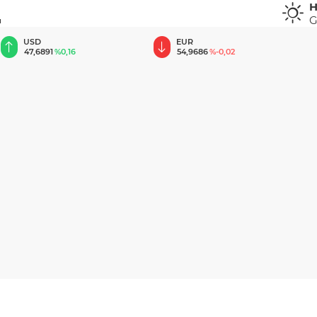
H
G
u
EUR
GBP
54,9686
%-0,02
64,1895
%0,07