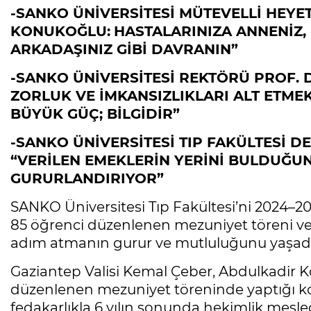
-SANKO ÜNİVERSİTESİ MÜTEVELLİ HEY
KONUKOĞLU:
HASTALARINIZA ANNENİZ, 
ARKADAŞINIZ GİBİ DAVRANIN”
-SANKO ÜNİVERSİTESİ REKTÖRÜ PROF. D
ZORLUK VE İMKANSIZLIKLARI ALT ETMEK 
BÜYÜK GÜÇ; BİLGİDİR”
-SANKO ÜNİVERSİTESİ TIP FAKÜLTESİ DE
“VERİLEN EMEKLERİN YERİNİ BULDUĞU
GURURLANDIRIYOR”
SANKO Üniversitesi Tıp Fakültesi’ni 2024–2
85 öğrenci düzenlenen mezuniyet töreni ve
adım atmanın gurur ve mutluluğunu yaşadı
Gaziantep Valisi Kemal Çeber, Abdulkadir 
düzenlenen mezuniyet töreninde yaptığı k
fedakarlıkla 6 yılın sonunda hekimlik mesleği