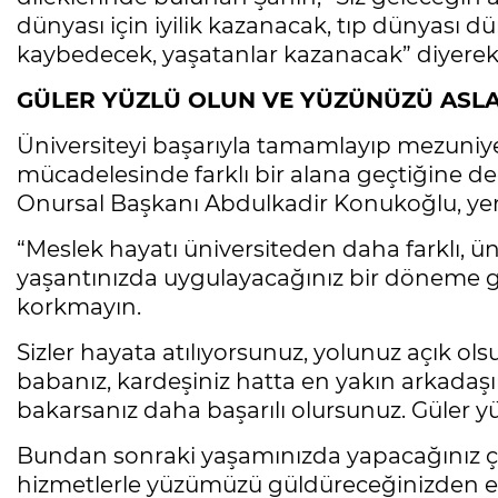
dünyası için iyilik kazanacak, tıp dünyası 
kaybedecek, yaşatanlar kazanacak” diyerek
GÜLER YÜZLÜ OLUN VE YÜZÜNÜZÜ ASL
Üniversiteyi başarıyla tamamlayıp mezuniye
mücadelesinde farklı bir alana geçtiğine d
Onursal Başkanı Abdulkadir Konukoğlu, yeni
“Meslek hayatı üniversiteden daha farklı, ün
yaşantınızda uygulayacağınız bir döneme g
korkmayın.
Sizler hayata atılıyorsunuz, yolunuz açık ols
babanız, kardeşiniz hatta en yakın arkadaşı
bakarsanız daha başarılı olursunuz. Güler y
Bundan sonraki yaşamınızda yapacağınız ça
hizmetlerle yüzümüzü güldüreceğinizden e