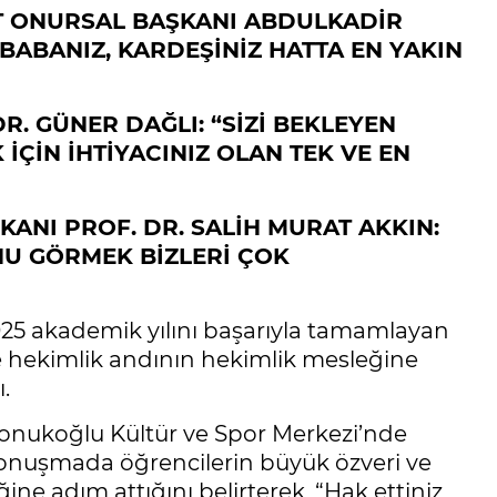
ET ONURSAL BAŞKANI ABDULKADİR
BABANIZ, KARDEŞİNİZ HATTA EN YAKIN
R. GÜNER DAĞLI: “SİZİ BEKLEYEN
İÇİN İHTİYACINIZ OLAN TEK VE EN
KANI PROF. DR. SALİH MURAT AKKIN:
NU GÖRMEK BİZLERİ ÇOK
025 akademik yılını başarıyla tamamlayan
 hekimlik andının hekimlik mesleğine
.
Konukoğlu Kültür ve Spor Merkezi’nde
onuşmada öğrencilerin büyük özveri ve
ne adım attığını belirterek, “Hak ettiniz,