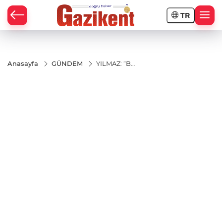
TR
Anasayfa
GÜNDEM
YILMAZ: “BU
ZORLU
GÜNLERDE
HALKIMIZIN
YANINDA
OLACAĞIZ”