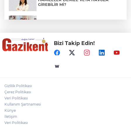
GİREBİLİR Mİ?
BAŞKAN YILMAZ: “ŞEHİTKAMİL’İN HER
MAHALLESİNE DEĞER KATACAĞIZ”
Bizi Takip Edin!
"BEBEĞİ TÜM GECE AYNI BEZLE
BIRAKMAYIN!"
Gaziantep Üniversitesi Elektrik-Elektronik
Mühendisliği: Teknolojinin ve Enerjinin
Geleceğine Yön Veren Eğitim
Gizlilik Politikası
DERİ KANSERLERİ ERKEN TEŞHİSLE
Çerez Politikası
TEDAVİ EDİLEBİLİR
Veri Politikası
Kullanım Şartnamesi
Künye
İletişim
Veri Politikası