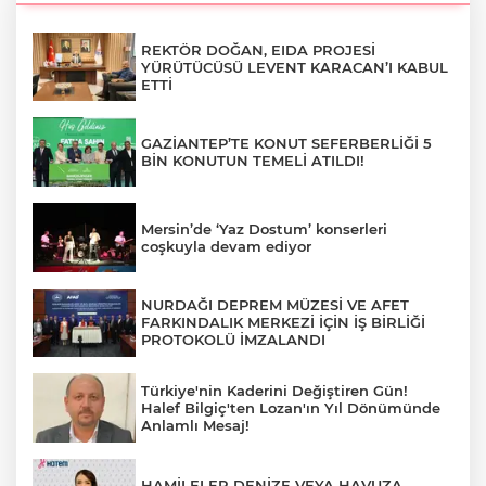
REKTÖR DOĞAN, EIDA PROJESİ
YÜRÜTÜCÜSÜ LEVENT KARACAN’I KABUL
ETTİ
GAZİANTEP’TE KONUT SEFERBERLİĞİ 5
BİN KONUTUN TEMELİ ATILDI!
Mersin’de ‘Yaz Dostum’ konserleri
coşkuyla devam ediyor
NURDAĞI DEPREM MÜZESİ VE AFET
FARKINDALIK MERKEZİ İÇİN İŞ BİRLİĞİ
PROTOKOLÜ İMZALANDI
Türkiye'nin Kaderini Değiştiren Gün!
Halef Bilgiç'ten Lozan'ın Yıl Dönümünde
Anlamlı Mesaj!
HAMİLELER DENİZE VEYA HAVUZA