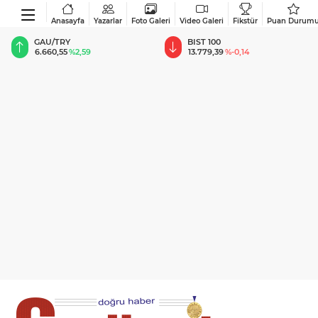
Anasayfa
Yazarlar
Foto Galeri
Video Galeri
Fikstür
Puan Durum
BIST 100
USD
13.779,39
%-0,14
47,6787
%0,18