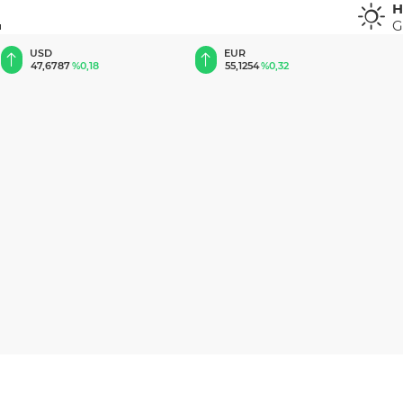
H
G
u
EUR
GBP
55,1254
%0,32
64,3468
%0,38