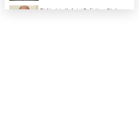
Türkiye'nin Kaderini Değiştiren Gün!
Halef Bilgiç'ten Lozan'ın Yıl Dönümünde
Anlamlı Mesaj!
HAMİLELER DENİZE VEYA HAVUZA
GİREBİLİR Mİ?
BAŞKAN YILMAZ: “ŞEHİTKAMİL’İN HER
MAHALLESİNE DEĞER KATACAĞIZ”
"BEBEĞİ TÜM GECE AYNI BEZLE
BIRAKMAYIN!"