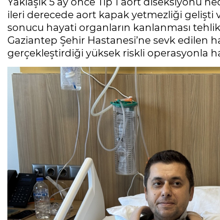
Yaklaşık 5 ay önce Tip 1 aort diseksiyonu n
ileri derecede aort kapak yetmezliği gelişti 
sonucu hayati organların kanlanması tehli
Gaziantep Şehir Hastanesi’ne sevk edilen h
gerçekleştirdiği yüksek riskli operasyonla 