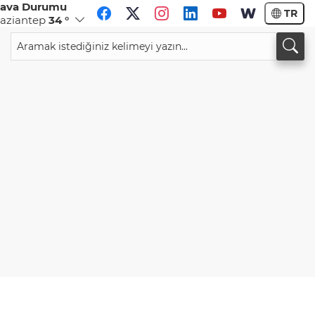
ava Durumu
TR
aziantep
34 °
CHF
CAD
59,0083
%0,82
34,1883
%0,73