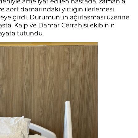
edeniyle ameliyat edilen hastada, zamanla
ve aort damarındaki yırtığın ilerlemesi
keye girdi. Durumunun ağırlaşması üzerine
asta, Kalp ve Damar Cerrahisi ekibinin
hayata tutundu.