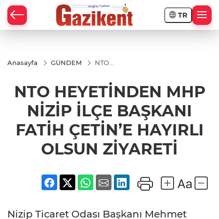
TR
Anasayfa
GÜNDEM
NTO
HEYETİNDEN
MHP NİZİP
NTO HEYETİNDEN MHP
İLÇE
BAŞKANI
FATİH
NİZİP İLÇE BAŞKANI
ÇETİN’E
HAYIRLI
FATİH ÇETİN’E HAYIRLI
OLSUN
ZİYARETİ
OLSUN ZİYARETİ
Nizip Ticaret Odası Başkanı Mehmet