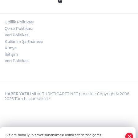
Rüzgar sert esecek, sıcaklık
değişmeyecek
Gizlilik Politikası
Gaziantep Üniversitesi Elektrik-Elektronik
Çerez Politikası
Mühendisliği: Teknolojinin ve Enerjinin
Veri Politikası
Geleceğine Yön Veren Eğitim
Kullanım Şartnamesi
Künye
İletişim
Veri Politikası
HABER YAZILIMI
ve TURKTICARET.NET projesidir Copyright© 2006-
2026 Tüm hakları saklıdır.
Sizlere daha iyi hizmet sunabilmek adına sitemizde çerez