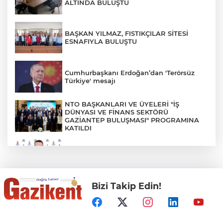
ALTINDA BULUŞTU
BAŞKAN YILMAZ, FISTIKÇILAR SİTESİ
ESNAFIYLA BULUŞTU
Cumhurbaşkanı Erdoğan’dan 'Terörsüz
Türkiye' mesajı
NTO BAŞKANLARI VE ÜYELERİ "İŞ
DÜNYASI VE FİNANS SEKTÖRÜ
GAZİANTEP BULUŞMASI" PROGRAMINA
KATILDI
DERİ KANSERLERİ ERKEN TEŞHİSLE
TEDAVİ EDİLEBİLİR
Bizi Takip Edin!
Gaziantep Şehir Hastanesi'nde Uyku
Bozuklukları Laboratuvarı Hizmete Açıldı