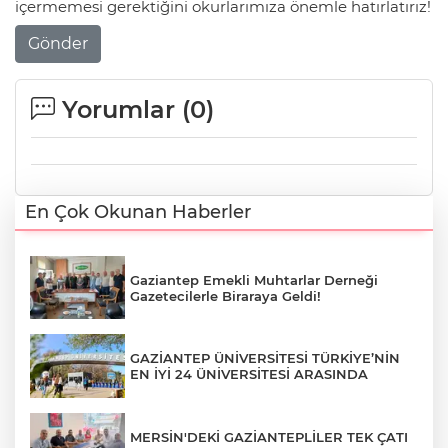
içermemesi gerektiğini okurlarımıza önemle hatırlatırız!
Gönder
Yorumlar (
0
)
En Çok Okunan Haberler
Gaziantep Emekli Muhtarlar Derneği
Gazetecilerle Biraraya Geldi!
GAZİANTEP ÜNİVERSİTESİ TÜRKİYE’NİN
EN İYİ 24 ÜNİVERSİTESİ ARASINDA
MERSİN'DEKİ GAZİANTEPLİLER TEK ÇATI