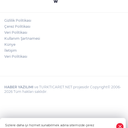
"BEBEĞİ TÜM GECE AYNI BEZLE
BIRAKMAYIN!"
Gizlilik Politikası
HAMİLELER DENİZE VEYA HAVUZA
Çerez Politikası
GİREBİLİR Mİ?
Veri Politikası
Kullanım Şartnamesi
Künye
İletişim
Veri Politikası
HABER YAZILIMI
ve TURKTICARET.NET projesidir Copyright© 2006-
2026 Tüm hakları saklıdır.
Sizlere daha iyi hizmet sunabilmek adına sitemizde çerez