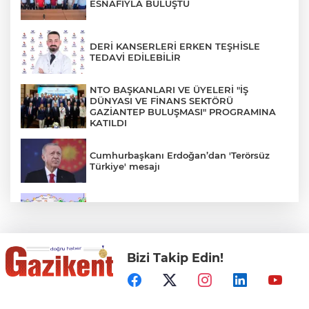
ESNAFIYLA BULUŞTU
DERİ KANSERLERİ ERKEN TEŞHİSLE
TEDAVİ EDİLEBİLİR
NTO BAŞKANLARI VE ÜYELERİ "İŞ
DÜNYASI VE FİNANS SEKTÖRÜ
GAZİANTEP BULUŞMASI" PROGRAMINA
KATILDI
Cumhurbaşkanı Erdoğan’dan 'Terörsüz
Türkiye' mesajı
Rüzgar sert esecek, sıcaklık
değişmeyecek
Bizi Takip Edin!
Gaziantep Üniversitesi Elektrik-Elektronik
Mühendisliği: Teknolojinin ve Enerjinin
Geleceğine Yön Veren Eğitim