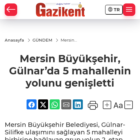
TR
Anasayfa
GÜNDEM
Mersin
Büyükşehir,
Gülnar’da 5
Mersin Büyükşehir,
mahallenin
yolunu
genişletti
Gülnar’da 5 mahallenin
yolunu genişletti
Mersin Büyükşehir Belediyesi, Gülnar-
Silifke ulaşımını sağlayan 5 mahalleyi
birbirine bağlayan grup yolun 2. etap