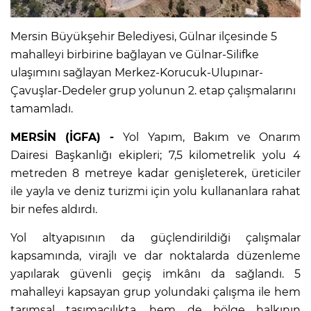
Mersin Büyükşehir Belediyesi, Gülnar ilçesinde 5
mahalleyi birbirine bağlayan ve Gülnar-Silifke
ulaşımını sağlayan Merkez-Korucuk-Ulupınar-
Çavuşlar-Dedeler grup yolunun 2. etap çalışmalarını
tamamladı.
MERSİN (İGFA) -
Yol Yapım, Bakım ve Onarım
Dairesi Başkanlığı ekipleri; 7,5 kilometrelik yolu 4
metreden 8 metreye kadar genişleterek, üreticiler
ile yayla ve deniz turizmi için yolu kullananlara rahat
bir nefes aldırdı.
Yol altyapısının da güçlendirildiği çalışmalar
kapsamında, virajlı ve dar noktalarda düzenleme
yapılarak güvenli geçiş imkânı da sağlandı. 5
mahalleyi kapsayan grup yolundaki çalışma ile hem
tarımsal taşımacılıkta, hem de bölge halkının