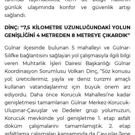
günlük ulaşımında konfor ve güvenlik artışı
sağlandı.
DİNÇ: “7,5 KİLOMETRE UZUNLUĞUNDAKİ YOLUN
GENİŞLİĞİNİ 4 METREDEN 8 METREYE ÇIKARDIK”
Gülnar ilçesinde bulunan 5 mahalleyi ve Gülnar-
Silifke bağlantısını sağlayan yol çalışmasıyla ilgili bilgi
veren Muhtarlık İşleri Dairesi Başkanlığı Gülnar
Koordinasyon Sorumlusu Volkan Dinç, “Söz konusu
yol; üreticilerimiz, yayla ve deniz turizmi amaçlı
kullanan vatandaşlarımız için büyük önem arz
ediyordu. Daha önce Korucuk Mahallesi’ne kadar
genişletmesi tamamlanan Gülnar Merkez-Korucuk-
Ulupınar-Çavuşlar ve Dedeler grup yolumuzun,
Korucuk mevkiinde yol genişletme 1. etap asfalt
döküm çalışmalarını tamamlamıştık. 2. etap
asfaltlama çalışmaları kapsamında da Çavuşlar-Tepe